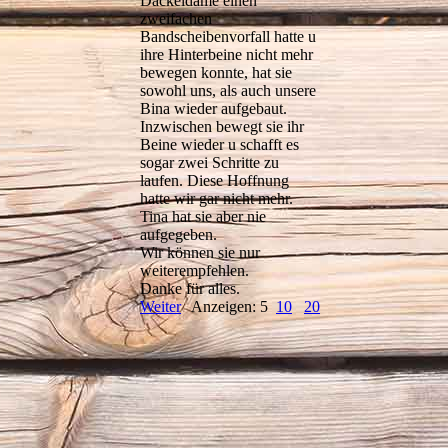
Dackeldame einen
zweifachen
Bandscheibenvorfall hatte u
ihre Hinterbeine nicht mehr
bewegen konnte, hat sie
sowohl uns, als auch unsere
Bina wieder aufgebaut.
Inzwischen bewegt sie ihr
Beine wieder u schafft es
sogar zwei Schritte zu
laufen. Diese Hoffnung
hatte wir gar nicht mehr.
Tina hat sie aber nie
aufgegeben.
Wir können sie nur
weiterempfehlen.
Danke für alles.
Weiter
Anzeigen: 5
10
20