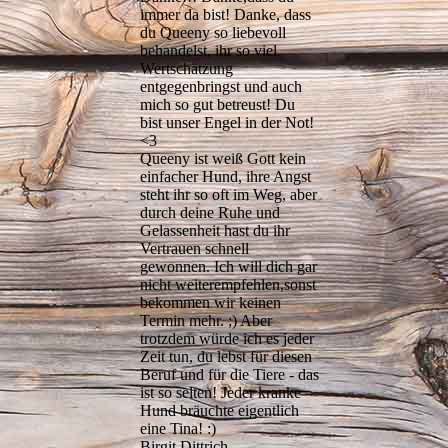
immer da bist! Danke, dass
du Queeny so liebevoll
behandelst, ihr so viel
Wertschätzung
entgegenbringst und auch
mich so gut betreust! Du
bist unser Engel in der Not!
<3
Queeny ist weiß Gott kein
einfacher Hund, ihre Angst
steht ihr so oft im Weg, aber
durch deine Ruhe und
Gelassenheit hast du ihr
Vertrauen schnell
gewonnen. Ich will dich gar
nicht weiterempfehlen,sonst
bekommen wir keinen
Termin mehr. ;) Aber
trotzdem würde ich es jeder
Zeit tun, du lebst für diesen
Beruf und für die Tiere - das
ist so selten! Jeder kranke
Hund bräuchte eigentlich
eine Tina! :)
Birgit Dittrich