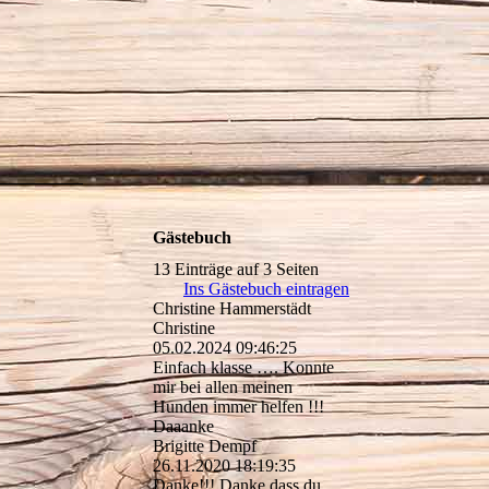
Gästebuch
13 Einträge auf 3 Seiten
Ins Gästebuch eintragen
Christine Hammerstädt
Christine
05.02.2024
09:46:25
Einfach klasse …. Konnte
mir bei allen meinen
Hunden immer helfen !!!
Daaanke
Brigitte Dempf
26.11.2020
18:19:35
Danke!!! Danke,dass du