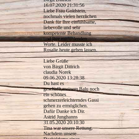
16.07.2020
21:31:56
Liebe Frau Goldstein,
nochmals vielen herzlichen
Dank für Ihre einfühlsame,
liebevolle und sehr
kompetente Behandlung
und Ihre mitfühlenden
Worte. Leider musste ich
Rosalie heute gehen lassen.
Liebe Grüße
von Birgit Dittrich
claudia Norek
09.06.2020
13:28:38
Du hast es
geschafft,meinem Balu noch
ein schönes
schmerzerleichterndes Gassi
gehen zu ermöglichen.
Dafür Danke ich Dir.
Astrid Junghanns
31.05.2020
20:10:30
Tina war unsere Rettung.
Nachdem unsere