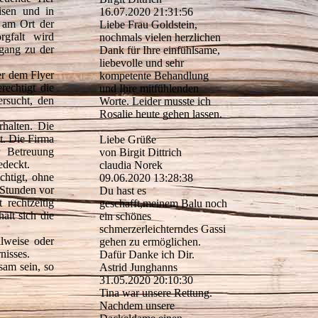
isen und in
16.07.2020
21:31:56
n am Ort der
Liebe Frau Goldstein,
rgfalt wird
nochmals vielen herzlichen
ugang zu der
Dank für Ihre einfühlsame,
liebevolle und sehr
er dem Flyer
kompetente Behandlung
rechtigt die
und Ihre mitfühlenden
ersucht, den
Worte. Leider musste ich
Rosalie heute gehen lassen.
rhalten. Die
t. Die Firma
Liebe Grüße
r Betreuung
von Birgit Dittrich
edeckt.
claudia Norek
chtigt, ohne
09.06.2020
13:28:38
 Stunden vor
Du hast es
rechtzeitig
geschafft,meinem Balu noch
ält sich die
ein schönes
schmerzerleichterndes Gassi
ilweise oder
gehen zu ermöglichen.
nisses.
Dafür Danke ich Dir.
sam sein, so
Astrid Junghanns
31.05.2020
20:10:30
Tina war unsere Rettung.
Nachdem unsere