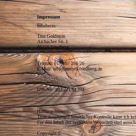
Impressum
Inhaberin:
Tina Goldstein
Aichacher Str. 1
86316 Friedberg
Telefon: 0179/97 266 26
E-Mail: info@tierzeit-friedberg.de
USt-Nr: 102/221/61393
Haftungshinweis:
Trotz sorgfältiger inhaltlicher Kontrolle kann ich 
Für den Inhalt der verlinkten Webseiten sind aussch
Copyright ©