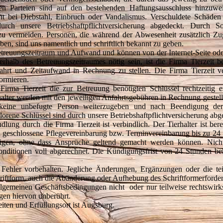
en Parteien sind auf den bestehenden Haftungsausschluss hinzuwe
icht bei Diebstahl, Einbruch oder Vandalismus. Verschuldete Schäde
urch unsere Betriebshaftpflichtversicherung abgedeckt. Durch So
t zu vermeiden. Personen, die während der Abwesenheit zusätzlich Z
, sind uns namentlich und schriftlich bekannt zu geben.
etreuungszeitraum und Aufwand und können von der Internet-Seite od
halb des Betreuungszeitraumes nötig sein, ist die Firma Tierzeit be
ahrt und Zeitaufwand in Rechnung zu stellen. Die Firma Tierzeit v
formieren.
Firma Tierzeit die zur Betreuung benötigten Schlüssel rechtzeitig e
lter werden mit den jeweiligen Anfahrtsgebühren in Rechnung gestell
 an keine unbefugte Person weiterzugeben und nach Beendigung de
lorene Schlüssel sind durch unsere Betriebshaftpflichtversicherung abg
ng durch die Firma Tierzeit ist verbindlich. Der Tierhalter ist bere
h geschlossene Pflegevereinbarung bzw. Terminvereinbarung bis zu 24
igen, ohne dass Ansprüche geltend gemacht werden können. Nicht 
nditionen voll abgerechnet. Die Kündigungsfrist von 24 Stunden beh
d Fehler vorbehalten. Jegliche Änderungen, Ergänzungen oder die te
iftform, auch die Abänderung oder Aufhebung des Schriftformerforder
llgemeinen Geschäftsbedingungen nicht oder nur teilweise rechtswirk
gen hiervon unberührt.
keiten und Erfüllungsort ist Augsburg.