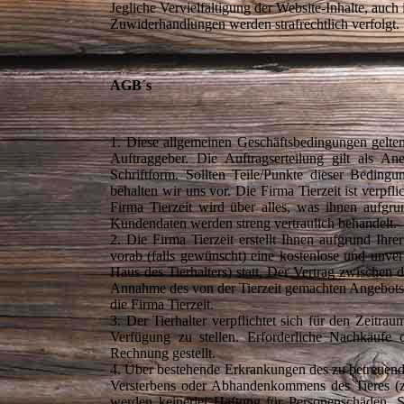
Jegliche Vervielfältigung der Website-Inhalte, auch
Zuwiderhandlungen werden strafrechtlich verfolgt.
AGB´s
1. Diese allgemeinen Geschäftsbedingungen gelten
Auftraggeber. Die Auftragserteilung gilt als 
Schriftform. Sollten Teile/Punkte dieser Beding
behalten wir uns vor. Die Firma Tierzeit ist verpf
Firma Tierzeit wird über alles, was ihnen aufgr
Kundendaten werden streng vertraulich behandelt.
2. Die Firma Tierzeit erstellt Ihnen aufgrund Ihr
vorab (falls gewünscht) eine kostenlose und unv
Haus des Tierhalters) statt. Der Vertrag zwischen 
Annahme des von der Tierzeit gemachten Angebots d
die Firma Tierzeit.
3. Der Tierhalter verpflichtet sich für den Zeitr
Verfügung zu stellen. Erforderliche Nachkäufe 
Rechnung gestellt.
4. Über bestehende Erkrankungen des zu betreuenden
Versterbens oder Abhandenkommens des Tieres (z.
werden keinerlei Haftung für Personenschäden, 