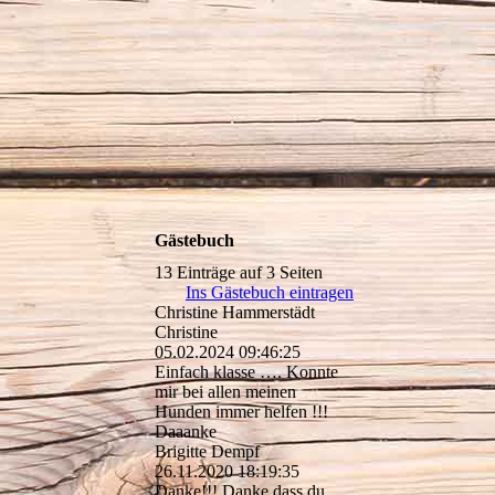
Gästebuch
13 Einträge auf 3 Seiten
Ins Gästebuch eintragen
Christine Hammerstädt
Christine
05.02.2024
09:46:25
Einfach klasse …. Konnte
mir bei allen meinen
Hunden immer helfen !!!
Daaanke
Brigitte Dempf
26.11.2020
18:19:35
Danke!!! Danke,dass du