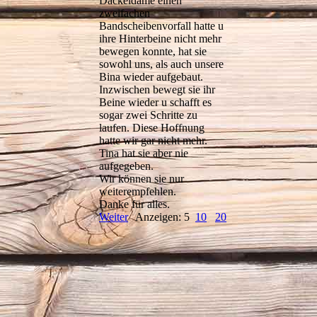
Dackeldame einen
zweifachen
Bandscheibenvorfall hatte u
ihre Hinterbeine nicht mehr
bewegen konnte, hat sie
sowohl uns, als auch unsere
Bina wieder aufgebaut.
Inzwischen bewegt sie ihr
Beine wieder u schafft es
sogar zwei Schritte zu
laufen. Diese Hoffnung
hatte wir gar nicht mehr.
Tina hat sie aber nie
aufgegeben.
Wir können sie nur
weiterempfehlen.
Danke für alles.
Weiter
Anzeigen: 5
10
20