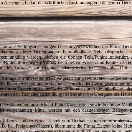
 in Auszügen, bedarf der schriftlichen Zustimmung von der Firma Tierze
 für alle Vertragsbeziehungen (Leistungen) zwischen der Firma Tier
Anerkennung dieser Bedingungen. Fernmündliche Nebenabsprachen b
ungen ungültig werden, bleiben die übrigen Teile/Punkte unberührt
lichtet, den ihm erteilten Auftrag nach bestem Wissen und Können zu er
und des Auftrages zur Kenntnis gelangt Schweigen gegenüber Dritte
er Anfrage ein unverbindliches Angebot zur gewünschten Tierbetreuun
erbindliche „Beschnupperungsstunde“ am Ort der Leistungserbringun
der Firma Tierzeit und dem Tierhalter kommt durch die mündliche oder 
urch den Tierhalter zustande, spätestens aber bei Übergabe des Hauss
aum der Betreuung ausreichend Futter,Katzenstreu sowie benötigte Med
der vorgenannten Mittel werden mit den dazugehörigen Belegen zu
 Tieres sind der Firma Tierzeit vom Tierhalter vorab zu informieren. 
B. bei Freigänger-Katzen), übernimmt die Firma Tierzeit keine Haf
Sachschäden oder Vermögensschäden, die durch das jeweilig zu betr