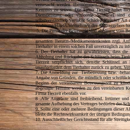
verursacht werden übernommen. Alle betreffend
Kenntnis zu setzen. Die Firma Tierzeit haftet n
Dienstleistung oder verlorene Schlüssel sind d
selbstverständlich versucht Schäden jeglicher Ar
Wohnung/Haus/Unternehmen des Auftraggebers haben
5. Die Preise der Betreuung sind abhängig vom B
entnommen werden. Sollte ein Tierarztbesuch inner
gesamten Tierarzt-/Medikamentenkosten zzgl. Anf
Tierhalter in einem solchen Fall unverzüglich zu in
6. Der Tierhalter hat zu gewährleisten, dass die 
Abholung und Rückgabe des Schlüssels beim Tierha
Tierzeit verpflichtet sich, den/die Schlüssel
unaufgefordert dem Tierhalter zurück zu geben. Ver
7. Die Anmeldung zur Tierbetreuung bzw. -behandlu
Angabe von Gründen, die mündlich oder schriftlic
Beginn der vereinbarten Betreuungszeit zu künd
abgesagte Termine werden zu den vereinbarten Ko
Firma Tierzeit ebenfalls vor.
8 .Alle Angebote sind freibleibend. Irrtümer un
gesamte Aufhebung des Vertrages bedürfen der Schr
9. Sollte eine oder mehrere Bedingungen dieser A
bleibt die Rechtswirksamkeit der übrigen Bedingun
10. Ausschließlicher Gerichtsstand für alle Streitig