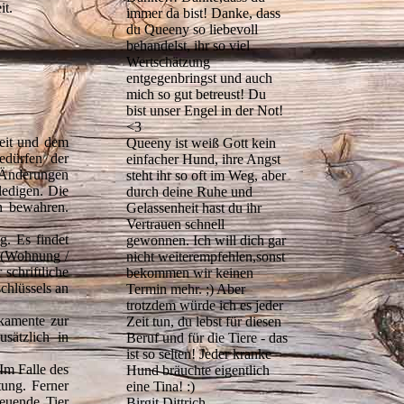
it.
immer da bist! Danke, dass
du Queeny so liebevoll
behandelst, ihr so viel
Wertschätzung
entgegenbringst und auch
mich so gut betreust! Du
bist unser Engel in der Not!
<3
zeit und dem
Queeny ist weiß Gott kein
edürfen der
einfacher Hund, ihre Angst
. Änderungen
steht ihr so oft im Weg, aber
ledigen. Die
durch deine Ruhe und
n bewahren.
Gelassenheit hast du ihr
Vertrauen schnell
g. Es findet
gewonnen. Ich will dich gar
g (Wohnung /
nicht weiterempfehlen,sonst
schriftliche
bekommen wir keinen
chlüssels an
Termin mehr. ;) Aber
trotzdem würde ich es jeder
ikamente zur
Zeit tun, du lebst für diesen
sätzlich in
Beruf und für die Tiere - das
ist so selten! Jeder kranke
Im Falle des
Hund bräuchte eigentlich
tung. Ferner
eine Tina! :)
euende Tier
Birgit Dittrich