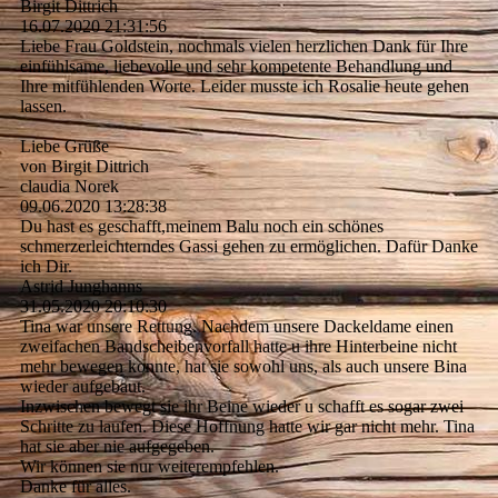
Birgit Dittrich
16.07.2020
21:31:56
Liebe Frau Goldstein, nochmals vielen herzlichen Dank für Ihre
einfühlsame, liebevolle und sehr kompetente Behandlung und
Ihre mitfühlenden Worte. Leider musste ich Rosalie heute gehen
lassen.
Liebe Grüße
von Birgit Dittrich
claudia Norek
09.06.2020
13:28:38
Du hast es geschafft,meinem Balu noch ein schönes
schmerzerleichterndes Gassi gehen zu ermöglichen. Dafür Danke
ich Dir.
Astrid Junghanns
31.05.2020
20:10:30
Tina war unsere Rettung. Nachdem unsere Dackeldame einen
zweifachen Bandscheibenvorfall hatte u ihre Hinterbeine nicht
mehr bewegen konnte, hat sie sowohl uns, als auch unsere Bina
wieder aufgebaut.
Inzwischen bewegt sie ihr Beine wieder u schafft es sogar zwei
Schritte zu laufen. Diese Hoffnung hatte wir gar nicht mehr. Tina
hat sie aber nie aufgegeben.
Wir können sie nur weiterempfehlen.
Danke für alles.