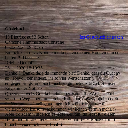
Gästebuch
13 Einträge auf 3 Seiten
Ins Gästebuch eintragen
Christine Hammerstädt Christine
05.02.2024
09:46:25
Einfach klasse …. Konnte mir bei allen meinen Hunden immer
helfen !!! Daaanke
Brigitte Dempf
26.11.2020
18:19:35
Danke!!! Danke,dass du immer da bist! Danke, dass du Queeny
so liebevoll behandelst, ihr so viel Wertschätzung
entgegenbringst und auch mich so gut betreust! Du bist unser
Engel in der Not! <3
Queeny ist weiß Gott kein einfacher Hund, ihre Angst steht ihr
so oft im Weg, aber durch deine Ruhe und Gelassenheit hast du
ihr Vertrauen schnell gewonnen. Ich will dich gar nicht
weiterempfehlen,sonst bekommen wir keinen Termin mehr. ;)
Aber trotzdem würde ich es jeder Zeit tun, du lebst für diesen
Beruf und für die Tiere - das ist so selten! Jeder kranke Hund
bräuchte eigentlich eine Tina! :)