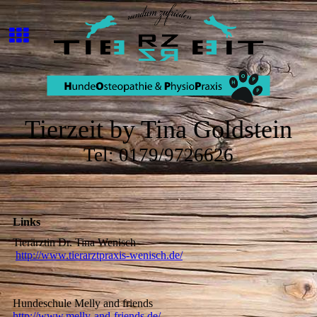
Tierzeit by Tina Goldstein
Tel: 0179/9726626
Links
Tierärztin Dr. Tina Wenisch
http://www.tierarztpraxis-wenisch.de/
Hundeschule Melly and friends
http://www.melly-and-friends.de/