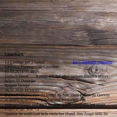
Gästebuch
13 Einträge auf 3 Seiten
Ins Gästebuch eintragen
Christine Hammerstädt Christine
05.02.2024
09:46:25
Einfach klasse …. Konnte mir bei allen meinen Hunden immer
helfen !!! Daaanke
Brigitte Dempf
26.11.2020
18:19:35
Danke!!! Danke,dass du immer da bist! Danke, dass du Queeny
so liebevoll behandelst, ihr so viel Wertschätzung
entgegenbringst und auch mich so gut betreust! Du bist unser
Engel in der Not! <3
Queeny ist weiß Gott kein einfacher Hund, ihre Angst steht ihr