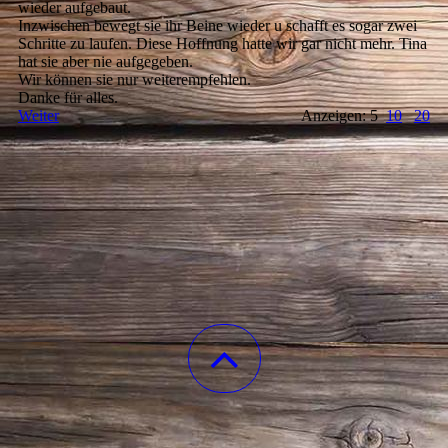
wieder aufgebaut.
Inzwischen bewegt sie ihr Beine wieder u schafft es sogar zwei
Schritte zu laufen. Diese Hoffnung hatte wir gar nicht mehr. Tina
hat sie aber nie aufgegeben.
Wir können sie nur weiterempfehlen.
Danke für alles.
Weiter
Anzeigen: 5
10
20