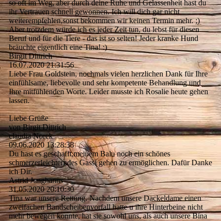
so oft im Weg, aber durch deine Ruhe und Gelassenheit hast du
ihr Vertrauen schnell gewonnen. Ich will dich gar nicht
weiterempfehlen,sonst bekommen wir keinen Termin mehr. ;)
Aber trotzdem würde ich es jeder Zeit tun, du lebst für diesen
Beruf und für die Tiere - das ist so selten! Jeder kranke Hund
bräuchte eigentlich eine Tina! :)
Birgit Dittrich
16.07.2020
21:31:56
Liebe Frau Goldstein, nochmals vielen herzlichen Dank für Ihre
einfühlsame, liebevolle und sehr kompetente Behandlung und
Ihre mitfühlenden Worte. Leider musste ich Rosalie heute gehen
lassen.
Liebe Grüße
von Birgit Dittrich
claudia Norek
09.06.2020
13:28:38
Du hast es geschafft,meinem Balu noch ein schönes
schmerzerleichterndes Gassi gehen zu ermöglichen. Dafür Danke
ich Dir.
Astrid Junghanns
31.05.2020
20:10:30
Tina war unsere Rettung. Nachdem unsere Dackeldame einen
zweifachen Bandscheibenvorfall hatte u ihre Hinterbeine nicht
mehr bewegen konnte, hat sie sowohl uns, als auch unsere Bina