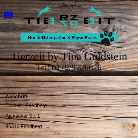
Tierzeit by Tina Goldstein
Tel: 0179/9726626
Anschrift
:
Tierzeit - Friedberg
Aichacher Str. 1
86316 Friedberg