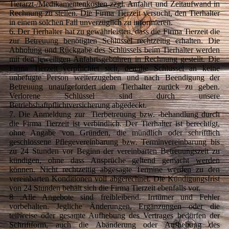
Tierarzt-/Medikamentenkosten zzgl. Anfahrt und Zeitaufwand in
Rechnung zu stellen. Die Firma Tierzeit versucht, den Tierhalter
in einem solchen Fall unverzüglich zu informieren.
6. Der Tierhalter hat zu gewährleisten, dass die Firma Tierzeit die
zur Betreuung benötigten Schlüssel rechtzeitig erhalten. Die
Abholung und Rückgabe des Schlüssels beim Tierhalter werden
mit den jeweiligen Anfahrtsgebühren in Rechnung gestellt. Die
Firma Tierzeit verpflichtet sich, den/die Schlüssel an keine
unbefugte Person weiterzugeben und nach Beendigung der
Betreuung unaufgefordert dem Tierhalter zurück zu geben.
Verlorene Schlüssel sind durch unsere
Betriebshaftpflichtversicherung abgedeckt.
7. Die Anmeldung zur Tierbetreuung bzw. -behandlung durch
die Firma Tierzeit ist verbindlich. Der Tierhalter ist berechtigt,
ohne Angabe von Gründen, die mündlich oder schriftlich
geschlossene Pflegevereinbarung bzw. Terminvereinbarung bis
zu 24 Stunden vor Beginn der vereinbarten Betreuungszeit zu
kündigen, ohne dass Ansprüche geltend gemacht werden
können. Nicht rechtzeitig abgesagte Termine werden zu den
vereinbarten Konditionen voll abgerechnet. Die Kündigungsfrist
von 24 Stunden behält sich die Firma Tierzeit ebenfalls vor.
8 .Alle Angebote sind freibleibend. Irrtümer und Fehler
vorbehalten. Jegliche Änderungen, Ergänzungen oder die
teilweise oder gesamte Aufhebung des Vertrages bedürfen der
Schriftform, auch die Abänderung oder Aufhebung des