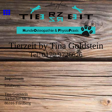
Tierzeit by Tina Goldstein
Tel: 0179/9726626
Impressum
Inhaberin:
Tina Goldstein
Aichacher Str. 1
86316 Friedberg