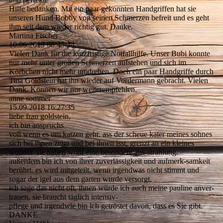
Hilfe bedanken. Mit ein paar gekonnten Handgriffen hat sie
unseren Hund Bobby von seinen Schmerzen befreit und es geht
ihm seit dem wieder richtig gut. Danke.
Martina Fischer
10.06.2019
08:45:24
Vielen Dank für die kurzfristige Notfallhilfe. Unser Bubi konnte
nur mehr unter großen Schmerzen aufstehen und sich im
Körbchen nicht mehr umdrehen. Doch ein paar Handgriffe durch
Tina Goldstein hat ihn wieder auf Vordermann gebracht. Vielen
Dank. Können wir nur weiterempfehlen.
anne sommer
15.09.2018
16:27:35
liebe frau goldstein,
ich bin anspruchs
voll wenn es um katzen geht. ass der scheue kater meines sohnes
sich bei ihnen zeigt und bei ihnen isst, grenzt an ein kleines
wunder. sie haben wohl eine besondere aus-strahlung.
außerdem bin ich von ihrer zuverlässigkeit und aufmerk-samkeit
berührt. es wird mitgeteilt, wenn irgendwas nicht stimmt und
sogar der igel aus dem garten wurde versorgt.
ich sage das nicht oft, ihnen würde ich auch meine pauline anver-
trauen, sie braucht täglich intensiv-
pflege und irgendwie bin ich getröstet davon, dass es Sie gibt.
DANKE