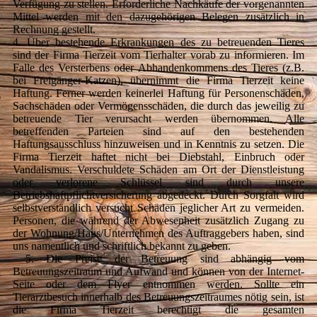
Verfügung zu stellen. Erforderliche Nachkäufe der vorgenannten
Mittel werden mit den dazugehörigen Belegen zusätzlich in
Rechnung gestellt.
4. Über bestehende Erkrankungen des zu betreuenden Tieres
sind der Firma Tierzeit vom Tierhalter vorab zu informieren. Im
Falle des Versterbens oder Abhandenkommens des Tieres (z.B.
bei Freigänger-Katzen), übernimmt die Firma Tierzeit keine
Haftung. Ferner werden keinerlei Haftung für Personenschäden,
Sachschäden oder Vermögensschäden, die durch das jeweilig zu
betreuende Tier verursacht werden übernommen. Alle
betreffenden Parteien sind auf den bestehenden
Haftungsausschluss hinzuweisen und in Kenntnis zu setzen. Die
Firma Tierzeit haftet nicht bei Diebstahl, Einbruch oder
Vandalismus. Verschuldete Schäden am Ort der Dienstleistung
oder verlorene Schlüssel sind durch unsere
Betriebshaftpflichtversicherung abgedeckt. Durch Sorgfalt wird
selbstverständlich versucht Schäden jeglicher Art zu vermeiden.
Personen, die während der Abwesenheit zusätzlich Zugang zu
der Wohnung/Haus/Unternehmen des Auftraggebers haben, sind
uns namentlich und schriftlich bekannt zu geben.
5. Die Preise der Betreuung sind abhängig vom
Betreuungszeitraum und Aufwand und können von der Internet-
Seite oder dem Flyer entnommen werden. Sollte ein
Tierarztbesuch innerhalb des Betreuungszeitraumes nötig sein, ist
die Firma Tierzeit berechtigt die gesamten