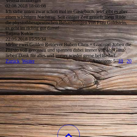
Verena Höhberger
02.08.2018
18:08:08
Ich stehe unten zwar schon mal im Gästebuch, jetzt gibt es aber
einen wichtigen Nachtrag: Seit einiger Zeit genießt mein Rüde
die physiothherapeutischen Behandlungen von Frau Goldstein,
es geht im richtig gut damit!
Tatjana Kukla
22.05.2018
15:55:34
Meine zwei Golden Retriever Buben Chris + Giacomo haben die
Physio voll genossen und spannen dabei immer voll ab. Ganz
lieben Dank für alles und immer wieder gerne bei Bedarf.
Zurück
Weiter
Anzeigen: 5
10
20