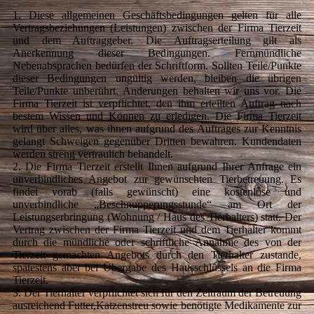
1. Diese allgemeinen Geschäftsbedingungen gelten für alle
Vertragsbeziehungen (Leistungen) zwischen der Firma Tierzeit
und dem Auftraggeber. Die Auftragserteilung gilt als
Anerkennung dieser Bedingungen. Fernmündliche
Nebenabsprachen bedürfen der Schriftform. Sollten Teile/Punkte
dieser Bedingungen ungültig werden, bleiben die übrigen
Teile/Punkte unberührt. Änderungen behalten wir uns vor. Die
Firma Tierzeit ist verpflichtet, den ihm erteilten Auftrag nach
bestem Wissen und Können zu erledigen. Die Firma Tierzeit
wird über alles, was ihnen aufgrund des Auftrages zur Kenntnis
gelangt Schweigen gegenüber Dritten bewahren. Kundendaten
werden streng vertraulich behandelt.
2. Die Firma Tierzeit erstellt Ihnen aufgrund Ihrer Anfrage ein
unverbindliches Angebot zur gewünschten Tierbetreuung. Es
findet vorab (falls gewünscht) eine kostenlose und
unverbindliche „Beschnupperungsstunde“ am Ort der
Leistungserbringung (Wohnung / Haus des Tierhalters) statt. Der
Vertrag zwischen der Firma Tierzeit und dem Tierhalter kommt
durch die mündliche oder schriftliche Annahme des von der
Tierzeit gemachten Angebots durch den Tierhalter zustande,
spätestens aber bei Übergabe des Hausschlüssels an die Firma
Tierzeit.
3. Der Tierhalter verpflichtet sich für den Zeitraum der Betreuung
ausreichend Futter,Katzenstreu sowie benötigte Medikamente zur