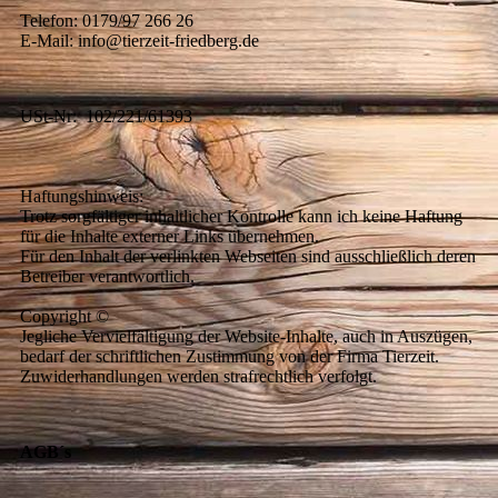
Telefon: 0179/97 266 26
E-Mail: info@tierzeit-friedberg.de
USt-Nr: 102/221/61393
Haftungshinweis:
Trotz sorgfältiger inhaltlicher Kontrolle kann ich keine Haftung
für die Inhalte externer Links übernehmen.
Für den Inhalt der verlinkten Webseiten sind ausschließlich deren
Betreiber verantwortlich.
Copyright ©
Jegliche Vervielfältigung der Website-Inhalte, auch in Auszügen,
bedarf der schriftlichen Zustimmung von der Firma Tierzeit.
Zuwiderhandlungen werden strafrechtlich verfolgt.
AGB´s