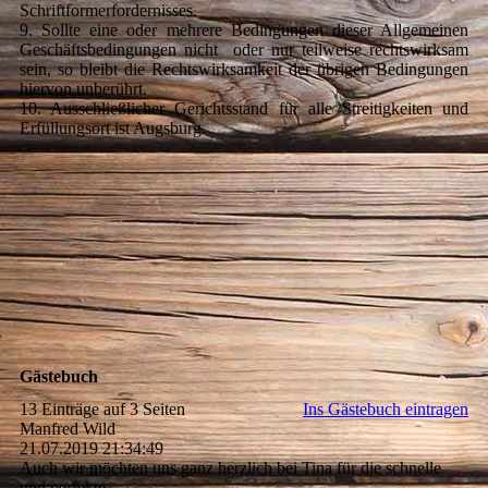
Schriftformerfordernisses.
9. Sollte eine oder mehrere Bedingungen dieser Allgemeinen
Geschäftsbedingungen nicht oder nur teilweise rechtswirksam
sein, so bleibt die Rechtswirksamkeit der übrigen Bedingungen
hiervon unberührt.
10. Ausschließlicher Gerichtsstand für alle Streitigkeiten und
Erfüllungsort ist Augsburg.
Gästebuch
13 Einträge auf 3 Seiten
Ins Gästebuch eintragen
Manfred Wild
21.07.2019
21:34:49
Auch wir möchten uns ganz herzlich bei Tina für die schnelle
und perfekte